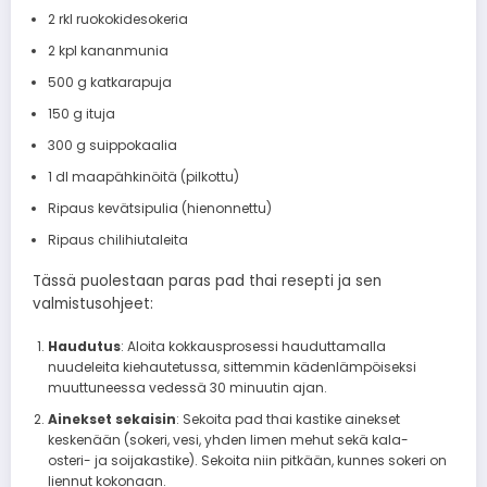
2 rkl ruokokidesokeria
2 kpl kananmunia
500 g katkarapuja
150 g ituja
300 g suippokaalia
1 dl maapähkinöitä (pilkottu)
Ripaus kevätsipulia (hienonnettu)
Ripaus chilihiutaleita
Tässä puolestaan paras pad thai resepti ja sen
valmistusohjeet:
Haudutus
: Aloita kokkausprosessi hauduttamalla
nuudeleita kiehautetussa, sittemmin kädenlämpöiseksi
muuttuneessa vedessä 30 minuutin ajan.
Ainekset sekaisin
: Sekoita pad thai kastike ainekset
keskenään (sokeri, vesi, yhden limen mehut sekä kala-
osteri- ja soijakastike). Sekoita niin pitkään, kunnes sokeri on
liennut kokonaan.