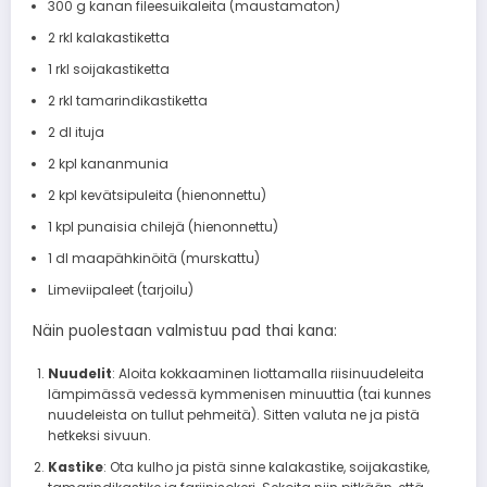
300 g kanan fileesuikaleita (maustamaton)
2 rkl kalakastiketta
1 rkl soijakastiketta
2 rkl tamarindikastiketta
2 dl ituja
2 kpl kananmunia
2 kpl kevätsipuleita (hienonnettu)
1 kpl punaisia chilejä (hienonnettu)
1 dl maapähkinöitä (murskattu)
Limeviipaleet (tarjoilu)
Näin puolestaan valmistuu pad thai kana:
Nuudelit
: Aloita kokkaaminen liottamalla riisinuudeleita
lämpimässä vedessä kymmenisen minuuttia (tai kunnes
nuudeleista on tullut pehmeitä). Sitten valuta ne ja pistä
hetkeksi sivuun.
Kastike
: Ota kulho ja pistä sinne kalakastike, soijakastike,