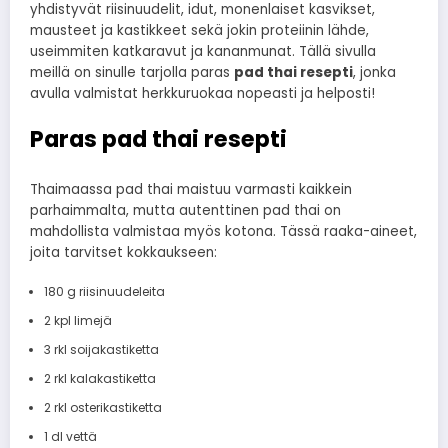
yhdistyvät riisinuudelit, idut, monenlaiset kasvikset,
mausteet ja kastikkeet sekä jokin proteiinin lähde,
useimmiten katkaravut ja kananmunat. Tällä sivulla
meillä on sinulle tarjolla paras
pad thai resepti
, jonka
avulla valmistat herkkuruokaa nopeasti ja helposti!
Paras pad thai resepti
Thaimaassa pad thai maistuu varmasti kaikkein
parhaimmalta, mutta autenttinen pad thai on
mahdollista valmistaa myös kotona. Tässä raaka-aineet,
joita tarvitset kokkaukseen:
180 g riisinuudeleita
2 kpl limejä
3 rkl soijakastiketta
2 rkl kalakastiketta
2 rkl osterikastiketta
1 dl vettä