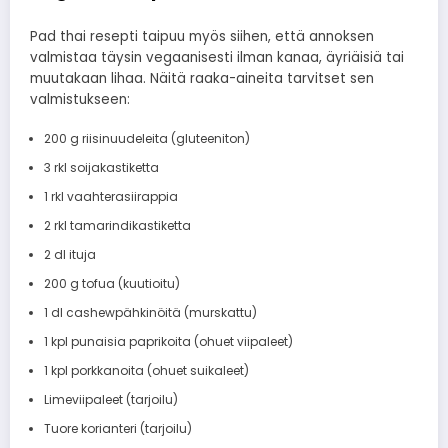
Pad thai resepti taipuu myös siihen, että annoksen
valmistaa täysin vegaanisesti ilman kanaa, äyriäisiä tai
muutakaan lihaa. Näitä raaka-aineita tarvitset sen
valmistukseen:
200 g riisinuudeleita (gluteeniton)
3 rkl soijakastiketta
1 rkl vaahterasiirappia
2 rkl tamarindikastiketta
2 dl ituja
200 g tofua (kuutioitu)
1 dl cashewpähkinöitä (murskattu)
1 kpl punaisia paprikoita (ohuet viipaleet)
1 kpl porkkanoita (ohuet suikaleet)
Limeviipaleet (tarjoilu)
Tuore korianteri (tarjoilu)