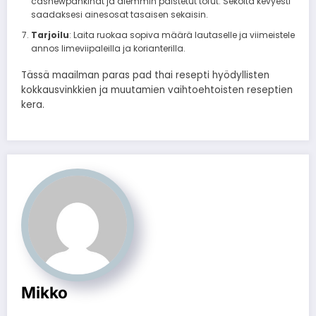
cashewpähkinät ja aiemmin paistetut tofut. Sekoita kevyesti
saadaksesi ainesosat tasaisen sekaisin.
Tarjoilu
: Laita ruokaa sopiva määrä lautaselle ja viimeistele
annos limeviipaleilla ja korianterilla.
Tässä maailman paras pad thai resepti hyödyllisten
kokkausvinkkien ja muutamien vaihtoehtoisten reseptien
kera.
Mikko