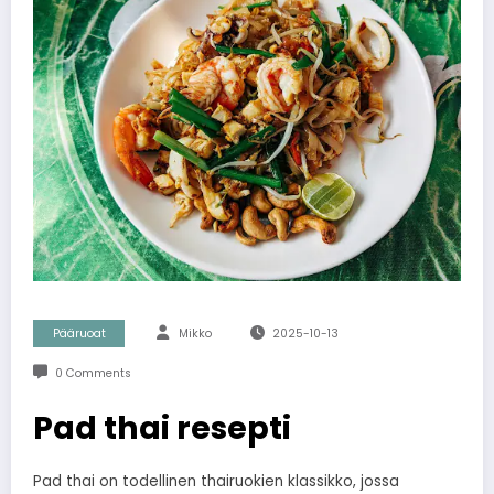
Pääruoat
Mikko
2025-10-13
0 Comments
Pad thai resepti
Pad thai on todellinen thairuokien klassikko, jossa