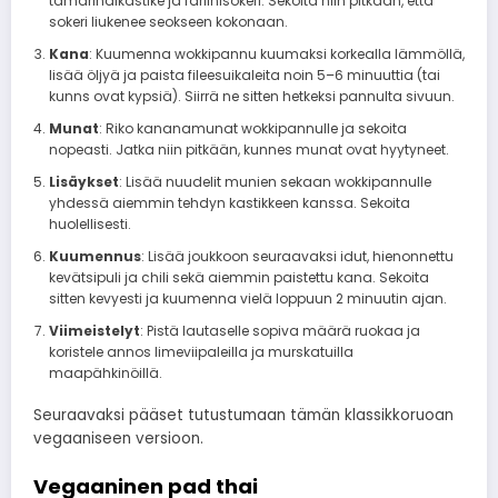
tamarindikastike ja fariinisokeri. Sekoita niin pitkään, että
sokeri liukenee seokseen kokonaan.
Kana
: Kuumenna wokkipannu kuumaksi korkealla lämmöllä,
lisää öljyä ja paista fileesuikaleita noin 5–6 minuuttia (tai
kunns ovat kypsiä). Siirrä ne sitten hetkeksi pannulta sivuun.
Munat
: Riko kananamunat wokkipannulle ja sekoita
nopeasti. Jatka niin pitkään, kunnes munat ovat hyytyneet.
Lisäykset
: Lisää nuudelit munien sekaan wokkipannulle
yhdessä aiemmin tehdyn kastikkeen kanssa. Sekoita
huolellisesti.
Kuumennus
: Lisää joukkoon seuraavaksi idut, hienonnettu
kevätsipuli ja chili sekä aiemmin paistettu kana. Sekoita
sitten kevyesti ja kuumenna vielä loppuun 2 minuutin ajan.
Viimeistelyt
: Pistä lautaselle sopiva määrä ruokaa ja
koristele annos limeviipaleilla ja murskatuilla
maapähkinöillä.
Seuraavaksi pääset tutustumaan tämän klassikkoruoan
vegaaniseen versioon.
Vegaaninen pad thai