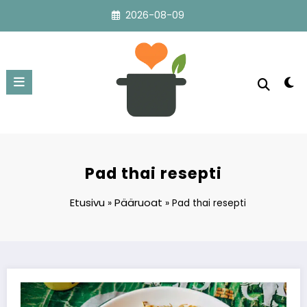
Skip
2026-08-09
to
content
Pad thai resepti
Etusivu
Pääruoat
»
»
Pad thai resepti