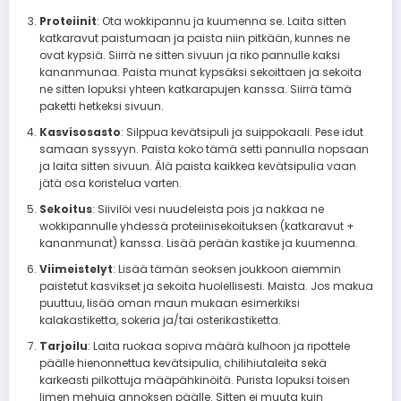
Proteiinit
: Ota wokkipannu ja kuumenna se. Laita sitten
katkaravut paistumaan ja paista niin pitkään, kunnes ne
ovat kypsiä. Siirrä ne sitten sivuun ja riko pannulle kaksi
kananmunaa. Paista munat kypsäksi sekoittaen ja sekoita
ne sitten lopuksi yhteen katkarapujen kanssa. Siirrä tämä
paketti hetkeksi sivuun.
Kasvisosasto
: Silppua kevätsipuli ja suippokaali. Pese idut
samaan syssyyn. Paista koko tämä setti pannulla nopsaan
ja laita sitten sivuun. Älä paista kaikkea kevätsipulia vaan
jätä osa koristelua varten.
Sekoitus
: Siivilöi vesi nuudeleista pois ja nakkaa ne
wokkipannulle yhdessä proteiinisekoituksen (katkaravut +
kananmunat) kanssa. Lisää perään kastike ja kuumenna.
Viimeistelyt
: Lisää tämän seoksen joukkoon aiemmin
paistetut kasvikset ja sekoita huolellisesti. Maista. Jos makua
puuttuu, lisää oman maun mukaan esimerkiksi
kalakastiketta, sokeria ja/tai osterikastiketta.
Tarjoilu
: Laita ruokaa sopiva määrä kulhoon ja ripottele
päälle hienonnettua kevätsipulia, chilihiutaleita sekä
karkeasti pilkottuja määpähkinöitä. Purista lopuksi toisen
limen mehuja annoksen päälle. Sitten ei muuta kuin