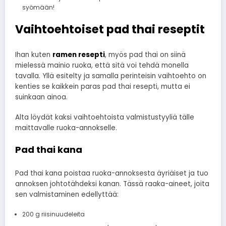
syömään!
Vaihtoehtoiset pad thai reseptit
Ihan kuten
ramen resepti
, myös pad thai on siinä
mielessä mainio ruoka, että sitä voi tehdä monella
tavalla. Yllä esitelty ja samalla perinteisin vaihtoehto on
kenties se kaikkein paras pad thai resepti, mutta ei
suinkaan ainoa.
Alta löydät kaksi vaihtoehtoista valmistustyyliä tälle
maittavalle ruoka-annokselle.
Pad thai kana
Pad thai kana poistaa ruoka-annoksesta äyriäiset ja tuo
annoksen johtotähdeksi kanan. Tässä raaka-aineet, joita
sen valmistaminen edellyttää:
200 g riisinuudeleita