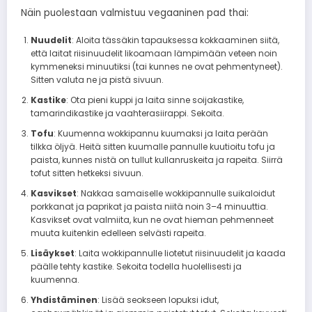
Näin puolestaan valmistuu vegaaninen pad thai:
Nuudelit
: Aloita tässäkin tapauksessa kokkaaminen siitä,
että laitat riisinuudelit likoamaan lämpimään veteen noin
kymmeneksi minuutiksi (tai kunnes ne ovat pehmentyneet).
Sitten valuta ne ja pistä sivuun.
Kastike
: Ota pieni kuppi ja laita sinne soijakastike,
tamarindikastike ja vaahterasiirappi. Sekoita.
Tofu
: Kuumenna wokkipannu kuumaksi ja laita perään
tilkka öljyä. Heitä sitten kuumalle pannulle kuutioitu tofu ja
paista, kunnes nistä on tullut kullanruskeita ja rapeita. Siirrä
tofut sitten hetkeksi sivuun.
Kasvikset
: Nakkaa samaiselle wokkipannulle suikaloidut
porkkanat ja paprikat ja paista niitä noin 3–4 minuuttia.
Kasvikset ovat valmiita, kun ne ovat hieman pehmenneet
muuta kuitenkin edelleen selvästi rapeita.
Lisäykset
: Laita wokkipannulle liotetut riisinuudelit ja kaada
päälle tehty kastike. Sekoita todella huolellisesti ja
kuumenna.
Yhdistäminen
: Lisää seokseen lopuksi idut,