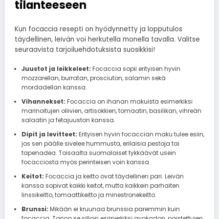
tilanteeseen
Kun focaccia resepti on hyödynnetty ja lopputulos
täydellinen, leivän voi herkutella monella tavalla. Valitse
seuraavista tarjoiluehdotuksista suosikkisi!
Juustot ja leikkeleet:
Focaccia sopii erityisen hyvin
mozzarellan, burratan, prosciuton, salamin sekä
mordadellan kanssa.
Vihannekset:
Focaccia on ihanan makuista esimerkiksi
marinoitujen oliivien, artisokkien, tomaatin, basilikan, vihreän
salaatin ja fetajuuston kanssa.
Dipit ja levitteet:
Erityisen hyvin focaccian maku tulee esiin,
jos sen päälle sivelee hummusta, erilaisia pestoja tai
tapenadea. Toisaalta suomalaiset tykkäävät usein
focacciosta myös perinteisen voin kanssa.
Keitot:
Focaccia ja keitto ovat täydellinen pari. Leivän
kanssa sopivat kaikki keitot, mutta kaikkein parhaiten
linssikeitto, tomaattikeitto ja minestronekeitto.
Brunssi:
Mikään ei kruunaa brunssia paremmin kuin
focaccia. Tarjoa se silloin esimerkiksi avokadon, paistettujen