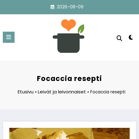
Skip
2026-08-09
to
content
Focaccia resepti
Etusivu
Leivät ja leivonnaiset
»
»
Focaccia resepti