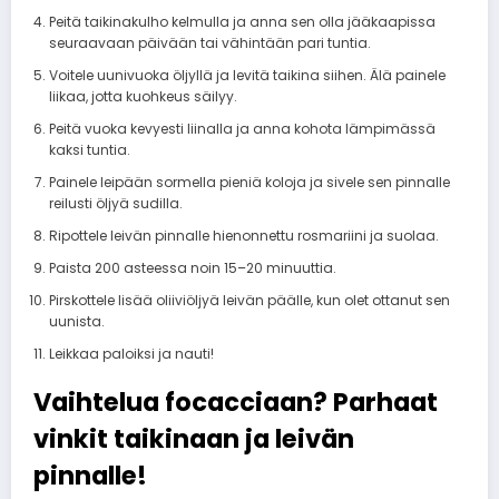
Peitä taikinakulho kelmulla ja anna sen olla jääkaapissa
seuraavaan päivään tai vähintään pari tuntia.
Voitele uunivuoka öljyllä ja levitä taikina siihen. Älä painele
liikaa, jotta kuohkeus säilyy.
Peitä vuoka kevyesti liinalla ja anna kohota lämpimässä
kaksi tuntia.
Painele leipään sormella pieniä koloja ja sivele sen pinnalle
reilusti öljyä sudilla.
Ripottele leivän pinnalle hienonnettu rosmariini ja suolaa.
Paista 200 asteessa noin 15–20 minuuttia.
Pirskottele lisää oliiviöljyä leivän päälle, kun olet ottanut sen
uunista.
Leikkaa paloiksi ja nauti!
Vaihtelua focacciaan? Parhaat
vinkit taikinaan ja leivän
pinnalle!