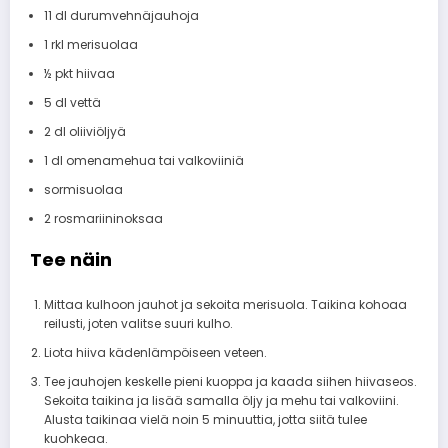
11 dl durumvehnäjauhoja
1 rkl merisuolaa
½ pkt hiivaa
5 dl vettä
2 dl oliiviöljyä
1 dl omenamehua tai valkoviiniä
sormisuolaa
2 rosmariininoksaa
Tee näin
Mittaa kulhoon jauhot ja sekoita merisuola. Taikina kohoaa
reilusti, joten valitse suuri kulho.
Liota hiiva kädenlämpöiseen veteen.
Tee jauhojen keskelle pieni kuoppa ja kaada siihen hiivaseos.
Sekoita taikina ja lisää samalla öljy ja mehu tai valkoviini.
Alusta taikinaa vielä noin 5 minuuttia, jotta siitä tulee
kuohkeaa.