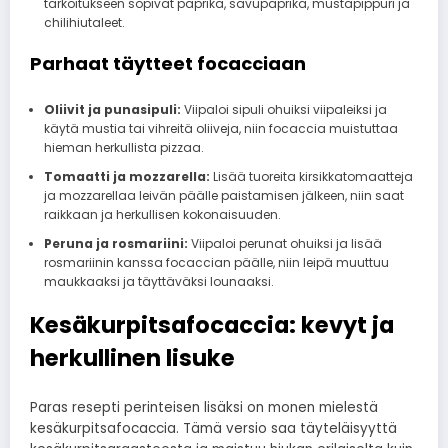
tarkoitukseen sopivat paprika, savupaprika, mustapippuri ja
chilihiutaleet.
Parhaat täytteet focacciaan
Oliivit ja punasipuli:
Viipaloi sipuli ohuiksi viipaleiksi ja
käytä mustia tai vihreitä oliiveja, niin focaccia muistuttaa
hieman herkullista pizzaa.
Tomaatti ja mozzarella:
Lisää tuoreita kirsikkatomaatteja
ja mozzarellaa leivän päälle paistamisen jälkeen, niin saat
raikkaan ja herkullisen kokonaisuuden.
Peruna ja rosmariini:
Viipaloi perunat ohuiksi ja lisää
rosmariinin kanssa focaccian päälle, niin leipä muuttuu
maukkaaksi ja täyttäväksi lounaaksi.
Kesäkurpitsafocaccia: kevyt ja
herkullinen lisuke
Paras resepti perinteisen lisäksi on monen mielestä
kesäkurpitsafocaccia. Tämä versio saa täyteläisyyttä