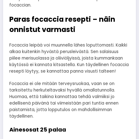
focaccian.
Paras focaccia resepti – näin
onnistut varmasti
Focaccia leipää voi muunnella lähes loputtomasti. Kaikki
alkaa kuitenkin hyvästä perusleivästä. Sen salaisuus
piilee merisuolassa ja oliiviöljyissä, joista kummankaan
käytössä ei kannata kitsastella. Kun täydellinen focaccia
resepti löytyy, se kannattaa panna visusti talteen!
Focaccia ei ole mitään terveysruokaa, vaan se on
tarkoitettu herkuteltavaksi hyvällä omallatunnolla.
Huomaa, että taikina kannattaa tehdä valmiiksi jo
edellisenä päivänä tai viimeistään pari tuntia ennen
paistamista, jotta lopputulos on mahdollisimman
täydellinen.
Ainesosat 25 palaa