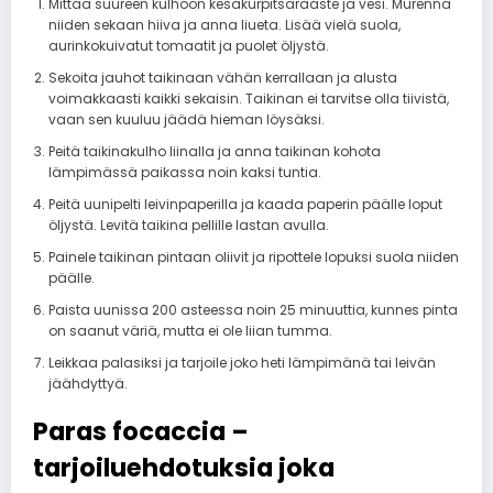
Mittaa suureen kulhoon kesäkurpitsaraaste ja vesi. Murenna
niiden sekaan hiiva ja anna liueta. Lisää vielä suola,
aurinkokuivatut tomaatit ja puolet öljystä.
Sekoita jauhot taikinaan vähän kerrallaan ja alusta
voimakkaasti kaikki sekaisin. Taikinan ei tarvitse olla tiivistä,
vaan sen kuuluu jäädä hieman löysäksi.
Peitä taikinakulho liinalla ja anna taikinan kohota
lämpimässä paikassa noin kaksi tuntia.
Peitä uunipelti leivinpaperilla ja kaada paperin päälle loput
öljystä. Levitä taikina pellille lastan avulla.
Painele taikinan pintaan oliivit ja ripottele lopuksi suola niiden
päälle.
Paista uunissa 200 asteessa noin 25 minuuttia, kunnes pinta
on saanut väriä, mutta ei ole liian tumma.
Leikkaa palasiksi ja tarjoile joko heti lämpimänä tai leivän
jäähdyttyä.
Paras focaccia –
tarjoiluehdotuksia joka