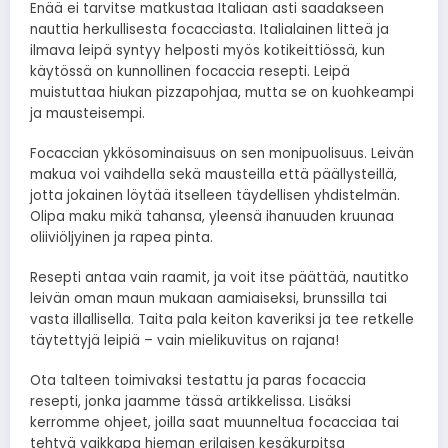
Enää ei tarvitse matkustaa Italiaan asti saadakseen
nauttia herkullisesta focacciasta. Italialainen litteä ja
ilmava leipä syntyy helposti myös kotikeittiössä, kun
käytössä on kunnollinen focaccia resepti. Leipä
muistuttaa hiukan pizzapohjaa, mutta se on kuohkeampi
ja mausteisempi.
Focaccian ykkösominaisuus on sen monipuolisuus. Leivän
makua voi vaihdella sekä mausteilla että päällysteillä,
jotta jokainen löytää itselleen täydellisen yhdistelmän.
Olipa maku mikä tahansa, yleensä ihanuuden kruunaa
oliiviöljyinen ja rapea pinta.
Resepti antaa vain raamit, ja voit itse päättää, nautitko
leivän oman maun mukaan aamiaiseksi, brunssilla tai
vasta illallisella. Taita pala keiton kaveriksi ja tee retkelle
täytettyjä leipiä – vain mielikuvitus on rajana!
Ota talteen toimivaksi testattu ja paras focaccia
resepti, jonka jaamme tässä artikkelissa. Lisäksi
kerromme ohjeet, joilla saat muunneltua focacciaa tai
tehtyä vaikkapa hieman erilaisen kesäkurpitsa