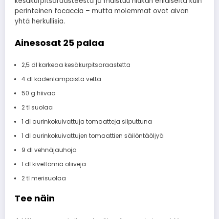
kesäkurpitsaraasteesta ja maistuu hiukan erilaiselta kuin
perinteinen focaccia – mutta molemmat ovat aivan
yhtä herkullisia.
Ainesosat 25 palaa
2,5 dl karkeaa kesäkurpitsaraastetta
4 dl kädenlämpöistä vettä
50 g hiivaa
2 tl suolaa
1 dl aurinkokuivattuja tomaatteja silputtuna
1 dl aurinkokuivattujen tomaattien säilöntäöljyä
9 dl vehnäjauhoja
1 dl kivettömiä oliiveja
2 tl merisuolaa
Tee näin