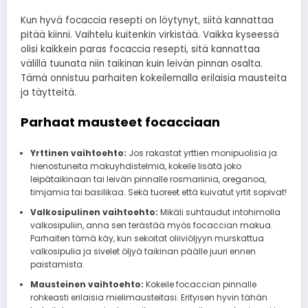
Kun hyvä focaccia resepti on löytynyt, siitä kannattaa
pitää kiinni. Vaihtelu kuitenkin virkistää. Vaikka kyseessä
olisi kaikkein paras focaccia resepti, sitä kannattaa
välillä tuunata niin taikinan kuin leivän pinnan osalta.
Tämä onnistuu parhaiten kokeilemalla erilaisia mausteita
ja täytteitä.
Parhaat mausteet focacciaan
Yrttinen vaihtoehto:
Jos rakastat yrttien monipuolisia ja
hienostuneita makuyhdistelmiä, kokeile lisätä joko
leipätaikinaan tai leivän pinnalle rosmariinia, oreganoa,
timjamia tai basilikaa. Sekä tuoreet että kuivatut yrtit sopivat!
Valkosipulinen vaihtoehto:
Mikäli suhtaudut intohimolla
valkosipuliin, anna sen terästää myös focaccian makua.
Parhaiten tämä käy, kun sekoitat oliiviöljyyn murskattua
valkosipulia ja sivelet öljyä taikinan päälle juuri ennen
paistamista.
Mausteinen vaihtoehto:
Kokeile focaccian pinnalle
rohkeasti erilaisia mielimausteitasi. Erityisen hyvin tähän