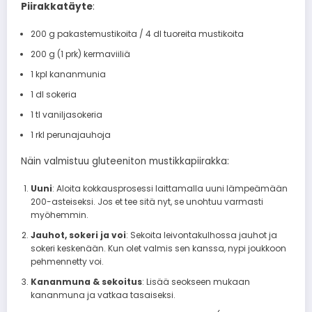
Piirakkatäyte
:
200 g pakastemustikoita / 4 dl tuoreita mustikoita
200 g (1 prk) kermaviiliä
1 kpl kananmunia
1 dl sokeria
1 tl vaniljasokeria
1 rkl perunajauhoja
Näin valmistuu gluteeniton mustikkapiirakka:
Uuni
: Aloita kokkausprosessi laittamalla uuni lämpeämään
200-asteiseksi. Jos et tee sitä nyt, se unohtuu varmasti
myöhemmin.
Jauhot, sokeri ja voi
: Sekoita leivontakulhossa jauhot ja
sokeri keskenään. Kun olet valmis sen kanssa, nypi joukkoon
pehmennetty voi.
Kananmuna & sekoitus
: Lisää seokseen mukaan
kananmuna ja vatkaa tasaiseksi.