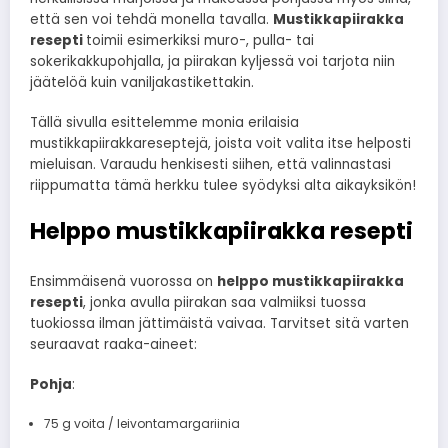
että sen voi tehdä monella tavalla.
Mustikkapiirakka
resepti
toimii esimerkiksi muro-, pulla- tai
sokerikakkupohjalla, ja piirakan kyljessä voi tarjota niin
jäätelöä kuin vaniljakastikettakin.
Tällä sivulla esittelemme monia erilaisia
mustikkapiirakkareseptejä, joista voit valita itse helposti
mieluisan. Varaudu henkisesti siihen, että valinnastasi
riippumatta tämä herkku tulee syödyksi alta aikayksikön!
Helppo mustikkapiirakka resepti
Ensimmäisenä vuorossa on
helppo mustikkapiirakka
resepti
, jonka avulla piirakan saa valmiiksi tuossa
tuokiossa ilman jättimäistä vaivaa. Tarvitset sitä varten
seuraavat raaka-aineet:
Pohja
:
75 g voita / leivontamargariinia