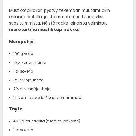
Mustikkapiirakan pystyy tekemään muutamillakin
erilaisilla pohjilla, joista murotaikina lienee yksi
suosituimmista. Näistä raaka-aineista valmistuu
murotaikina mustikkapiirakka
:
Muropohja
:
100 g voita
1 kpl kananmunia
1 dl sokeria
1 tl leivinjauhetta
2 ½ dl vehnäjauhoja
1 tl vaniljasokeria / kaardemummaa
Täyte
:
400 g mustikoita (tuore tai pakaste)
1 dl sokeria