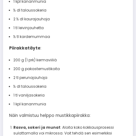
1 kpl kananmunia
½ dl taloussokeria
2 ½ dl kaurajauhoja
1 tl leivinjauhetta
½ tl kardemummaa
Piirakkatäyte
:
200 g (1 prk) kermaviiliä
200 g pakastemustikoita
2 tl perunajauhoja
½ dl taloussokeria
1 tl vaniljasokeria
1 kpl kananmunia
Näin valmistuu helppo mustikkapiirakka:
Rasva, sokeri ja munat
: Aloita koko kokkausprosessi
sulattamalla voi mikrossa. Voit tehdä sen esimerkiksi