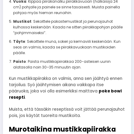
Vuoka
: Kippaa piirakanalku piirakkavuoan (halkaisija 24
cm) pohjalle ja painele se sinne tasaisesti. Muista painella
pohjaa myös hieman reunoihin.
Mustikat
: Sekoittele pakastemustikat ja perunajauhot
kulhossa keskenään. Kaada ne sitten piirakkapohjan päälle
“pohjimmaiseksi”.
Täyte
: Sekoittele muna, sokeri ja kermaviili keskenään. Kun
seos on valmis, kaada se piirakkavuokaan mustikoiden
päälle.
Paisto
: Paista mustikkapiirakkaa 200-asteisen uunin
alatasolla noin 30–35 minuutin ajan.
Kun mustikkapiirakka on valmis, anna sen jäähtyä ennen
tarjoilua. Syö jäähtymisen aikana vaikkapa itse
pääruoka, joka voi olla esimerkiksi maittava
poke bowl
resepti
.
Muista, että tässäkin reseptissä voit jättää perunajauhot
pois, jos käytät tuoreita mustikoita.
Murotaikina mustikkapiirakka