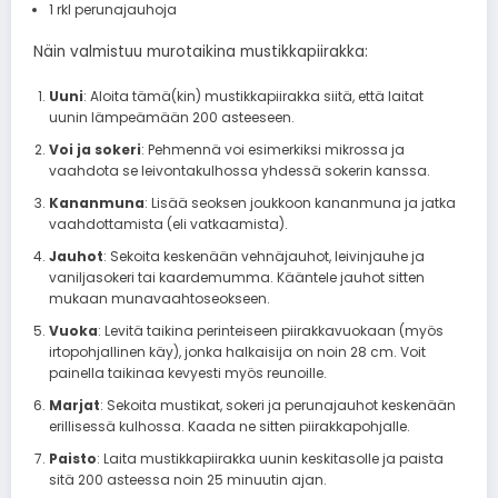
1 rkl perunajauhoja
Näin valmistuu murotaikina mustikkapiirakka:
Uuni
: Aloita tämä(kin) mustikkapiirakka siitä, että laitat
uunin lämpeämään 200 asteeseen.
Voi ja sokeri
: Pehmennä voi esimerkiksi mikrossa ja
vaahdota se leivontakulhossa yhdessä sokerin kanssa.
Kananmuna
: Lisää seoksen joukkoon kananmuna ja jatka
vaahdottamista (eli vatkaamista).
Jauhot
: Sekoita keskenään vehnäjauhot, leivinjauhe ja
vaniljasokeri tai kaardemumma. Kääntele jauhot sitten
mukaan munavaahtoseokseen.
Vuoka
: Levitä taikina perinteiseen piirakkavuokaan (myös
irtopohjallinen käy), jonka halkaisija on noin 28 cm. Voit
painella taikinaa kevyesti myös reunoille.
Marjat
: Sekoita mustikat, sokeri ja perunajauhot keskenään
erillisessä kulhossa. Kaada ne sitten piirakkapohjalle.
Paisto
: Laita mustikkapiirakka uunin keskitasolle ja paista
sitä 200 asteessa noin 25 minuutin ajan.