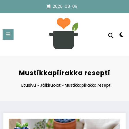
Skip
2026-08-09
to
content
Mustikkapiirakka resepti
Etusivu
Jälkiruoat
»
»
Mustikkapiirakka resepti