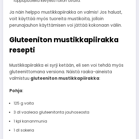
loppupuolella kevyesti folion avulla.
Ja näin helppo mustikkapiirakka on valmis! Jos haluat,
voit käyttää myös tuoreita mustikoita, jolloin
perunajauhon käyttämisen voi jättää kokonaan väliin.
Gluteeniton mustikkapiirakka
resepti
Mustikkapiirakka ei syrji ketään, eli sen voi tehdä myös
gluteenittomana versiona. Näistä raaka-aineista
valmistuu
gluteeniton mustikkapiirakka
:
Pohja
:
125 g voita
3 dl vaaleaa gluteenitonta jauhoseosta
1 kpl kananmunia
1 dl sokeria