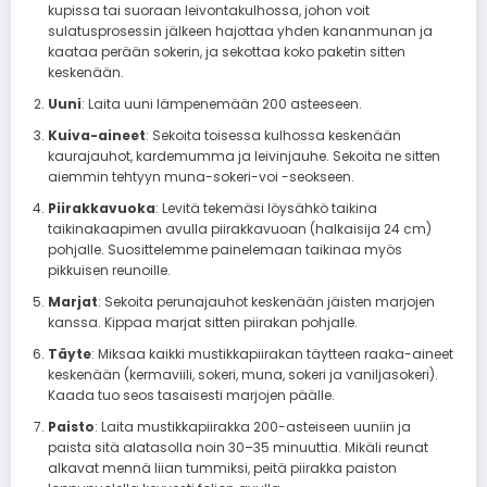
kupissa tai suoraan leivontakulhossa, johon voit
sulatusprosessin jälkeen hajottaa yhden kananmunan ja
kaataa perään sokerin, ja sekottaa koko paketin sitten
keskenään.
Uuni
: Laita uuni lämpenemään 200 asteeseen.
Kuiva-aineet
: Sekoita toisessa kulhossa keskenään
kaurajauhot, kardemumma ja leivinjauhe. Sekoita ne sitten
aiemmin tehtyyn muna-sokeri-voi -seokseen.
Piirakkavuoka
: Levitä tekemäsi löysähkö taikina
taikinakaapimen avulla piirakkavuoan (halkaisija 24 cm)
pohjalle. Suosittelemme painelemaan taikinaa myös
pikkuisen reunoille.
Marjat
: Sekoita perunajauhot keskenään jäisten marjojen
kanssa. Kippaa marjat sitten piirakan pohjalle.
Täyte
: Miksaa kaikki mustikkapiirakan täytteen raaka-aineet
keskenään (kermaviili, sokeri, muna, sokeri ja vaniljasokeri).
Kaada tuo seos tasaisesti marjojen päälle.
Paisto
: Laita mustikkapiirakka 200-asteiseen uuniin ja
paista sitä alatasolla noin 30–35 minuuttia. Mikäli reunat
alkavat mennä liian tummiksi, peitä piirakka paiston