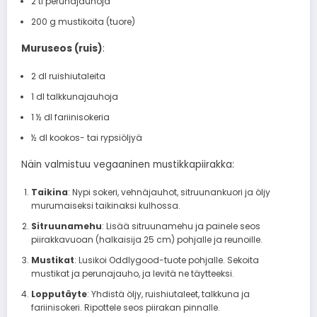
2 tl perunajauhoja
200 g mustikoita (tuore)
Muruseos (ruis)
:
2 dl ruishiutaleita
1 dl talkkunajauhoja
1 ½ dl fariinisokeria
½ dl kookos- tai rypsiöljyä
Näin valmistuu vegaaninen mustikkapiirakka:
Taikina
: Nypi sokeri, vehnäjauhot, sitruunankuori ja öljy
murumaiseksi taikinaksi kulhossa.
Sitruunamehu
: Lisää sitruunamehu ja painele seos
piirakkavuoan (halkaisija 25 cm) pohjalle ja reunoille.
Mustikat
: Lusikoi Oddlygood-tuote pohjalle. Sekoita
mustikat ja perunajauho, ja levitä ne täytteeksi.
Lopputäyte
: Yhdistä öljy, ruishiutaleet, talkkuna ja
fariinisokeri. Ripottele seos piirakan pinnalle.