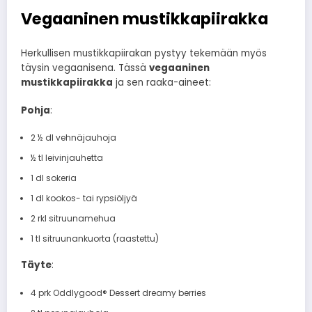
Vegaaninen mustikkapiirakka
Herkullisen mustikkapiirakan pystyy tekemään myös
täysin vegaanisena. Tässä
vegaaninen
mustikkapiirakka
ja sen raaka-aineet:
Pohja
:
2 ½ dl vehnäjauhoja
½ tl leivinjauhetta
1 dl sokeria
1 dl kookos- tai rypsiöljyä
2 rkl sitruunamehua
1 tl sitruunankuorta (raastettu)
Täyte
:
4 prk Oddlygood® Dessert dreamy berries