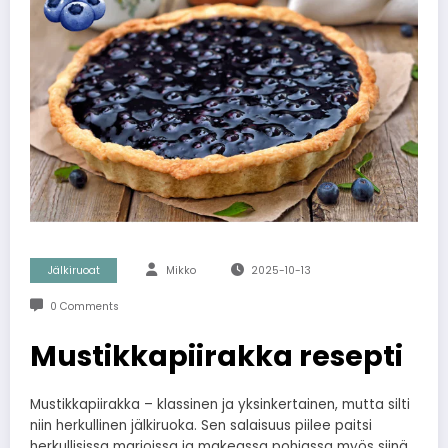
Jälkiruoat
Mikko
2025-10-13
0 Comments
Mustikkapiirakka resepti
Mustikkapiirakka – klassinen ja yksinkertainen, mutta silti
niin herkullinen jälkiruoka. Sen salaisuus piilee paitsi
herkullisissa marjoissa ja makeassa pohjassa myös siinä,